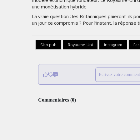
une monétisation hybride.
La vraie question : les Britanniques paieront-ils po
un jour ce compromis ? Pour l’instant, la réponse
Skip pub
Royaume-Uni
Instagram
Fa
Écrivez votre comment
Commentaires
(
0
)