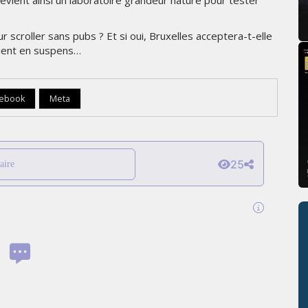
ur scroller sans pubs ? Et si oui, Bruxelles acceptera-t-elle
 tient en suspens…
cebook
Meta
25
aire