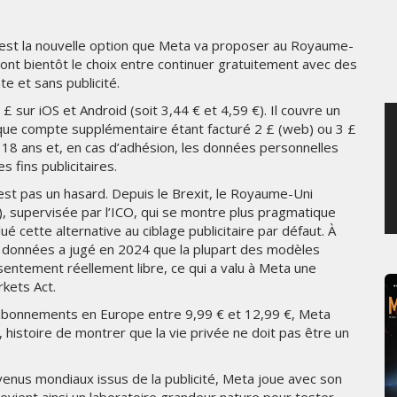
JEUDI 6 AOÛT 2026
c’est la nouvelle option que Meta va proposer au Royaume-
ront bientôt le choix entre continuer gratuitement avec des
e et sans publicité.
 sur iOS et Android (soit 3,44 € et 4,59 €). Il couvre un
que compte supplémentaire étant facturé 2 £ (web) ou 3 £
 18 ans et, en cas d’adhésion, les données personnelles
 fins publicitaires.
’est pas un hasard. Depuis le Brexit, le Royaume-Uni
 supervisée par l’ICO, qui se montre plus pragmatique
lué cette alternative au ciblage publicitaire par défaut. À
es données a jugé en 2024 que la plupart des modèles
sentement réellement libre, ce qui a valu à Meta une
rkets Act.
es abonnements en Europe entre 9,99 € et 12,99 €, Meta
, histoire de montrer que la vie privée ne doit pas être un
venus mondiaux issus de la publicité, Meta joue avec son
ient ainsi un laboratoire grandeur nature pour tester