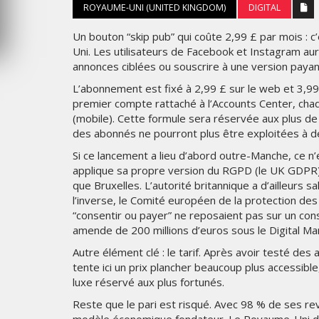
ROYAUME-UNI (UNITED KINGDOM)
DIGITAL
JEUDI 6 AOÛT 2026
Un bouton “skip pub” qui coûte 2,99 £ par mois : 
Uni. Les utilisateurs de Facebook et Instagram au
annonces ciblées ou souscrire à une version payant
L’abonnement est fixé à 2,99 £ sur le web et 3,99 £
premier compte rattaché à l’Accounts Center, cha
(mobile). Cette formule sera réservée aux plus de
des abonnés ne pourront plus être exploitées à des
Si ce lancement a lieu d’abord outre-Manche, ce n
applique sa propre version du RGPD (le UK GDPR),
que Bruxelles. L’autorité britannique a d’ailleurs sa
l’inverse, le Comité européen de la protection d
“consentir ou payer” ne reposaient pas sur un con
amende de 200 millions d’euros sous le Digital Ma
Autre élément clé : le tarif. Après avoir testé d
tente ici un prix plancher beaucoup plus accessible
luxe réservé aux plus fortunés.
Reste que le pari est risqué. Avec 98 % de ses re
modèle économique fondateur. Le Royaume-Uni dev