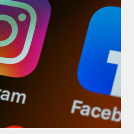
THE PARADIGM SHIFT –
ER"
BUSINESS. PEOPLE. TECH
VENDREDI 10 JANVIER 2025
MARKETING
RENTRÉE UNIVERSITAIRE : IKEA
SE
CANADA LANCE « MADE FOR
COLLEGE » POUR
ER
ACCOMPAGNER LES
ÉTUDIANTS