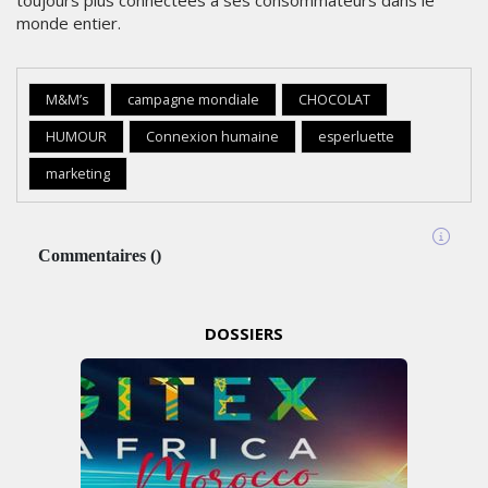
toujours plus connectées à ses consommateurs dans le
monde entier.
M&M’s
campagne mondiale
CHOCOLAT
HUMOUR
Connexion humaine
esperluette
marketing
Commentaires
(
)
DOSSIERS