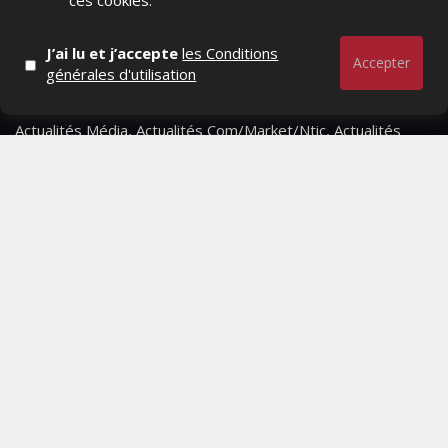
ces cookies.
J’ai lu et j’accepte
les Conditions
Accepter
générales d'utilisation
Actualités Média, Actualités Com/Market/Ntic, Actualités
Distrib, Dossier, Interview, Stratégies, Communication,
Marques avenue, Relations presse, Créa, Baromètre,
People, Métier, Profil...
RESTER CONNECTÉ
PAGES
- Page d'accueil
- Qui sommes-nous ?