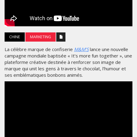
CHINE
MARKETING
La célèbre marque de confiserie
M&M’S
lance une nouvelle
campagne mondiale baptisée « It’s more fun together », une
plateforme créative destinée à renforcer son image de
marque qui unit les gens à travers le chocolat, l’humour et
ses emblématiques bonbons animés.