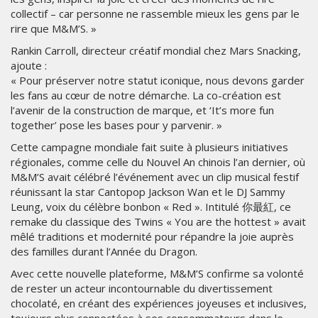
collectif – car personne ne rassemble mieux les gens par le
rire que M&M’S. »
Rankin Carroll, directeur créatif mondial chez Mars Snacking,
ajoute :
« Pour préserver notre statut iconique, nous devons garder
les fans au cœur de notre démarche. La co-création est
l’avenir de la construction de marque, et ‘It’s more fun
together’ pose les bases pour y parvenir. »
Cette campagne mondiale fait suite à plusieurs initiatives
régionales, comme celle du Nouvel An chinois l’an dernier, où
M&M’S avait célébré l’événement avec un clip musical festif
réunissant la star Cantopop Jackson Wan et le DJ Sammy
Leung, voix du célèbre bonbon « Red ». Intitulé 你最紅, ce
remake du classique des Twins « You are the hottest » avait
mêlé traditions et modernité pour répandre la joie auprès
des familles durant l’Année du Dragon.
Avec cette nouvelle plateforme, M&M’S confirme sa volonté
de rester un acteur incontournable du divertissement
chocolaté, en créant des expériences joyeuses et inclusives,