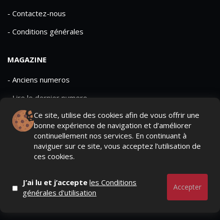
- Contactez-nous
- Conditions générales
MAGAZINE
- Anciens numeros
- Lire le dernier numero
Ce site, utilise des cookies afin de vous offrir une
- Publicite
bonne expérience de navigation et d’améliorer
continuellement nos services. En continuant à
naviguer sur ce site, vous acceptez l’utilisation de
ces cookies.
QUI SOMMES-NOUS ?
CONTACTEZ-NOUS
J’ai lu et j’accepte
les Conditions
MENTIONS LÉGALES
Accepter
générales d'utilisation
Mediamarketing
© Copyright 2026, All Rights Reserved