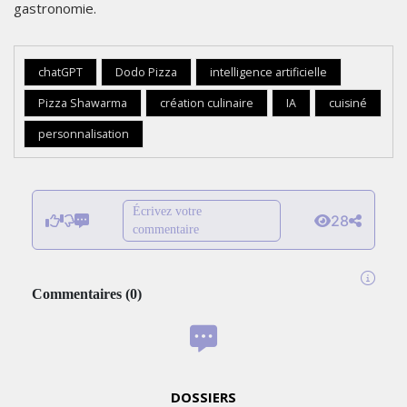
gastronomie.
chatGPT
Dodo Pizza
intelligence artificielle
Pizza Shawarma
création culinaire
IA
cuisiné
personnalisation
Écrivez votre
28
commentaire
Commentaires
(
0
)
DOSSIERS