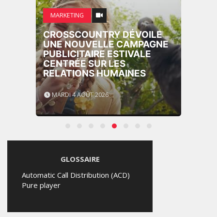
MARKETING
CROSSCOUNTRY DÉVOILE
UNE NOUVELLE CAMPAGNE
PUBLICITAIRE ESTIVALE
CENTRÉE SUR LES
RELATIONS HUMAINES
MARDI 4 AOÛT 2026
GLOSSAIRE
Automatic Call Distribution (ACD)
Pure player