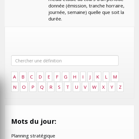
donnée (émission, tranche horraire,
journée, semaine) quelle que soit la
durée.
A
B
C
D
E
F
G
H
I
J
K
L
M
N
O
P
Q
R
S
T
U
V
W
X
Y
Z
Mots du jour:
Planning stratégique