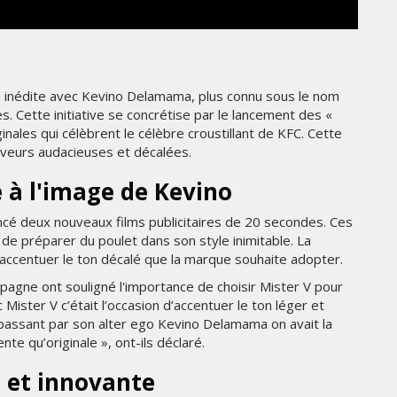
THE PARADIGM SHIFT –
ER"
BUSINESS. PEOPLE. TECH
VENDREDI 10 JANVIER 2025
n inédite avec Kevino Delamama, plus connu sous le nom
s. Cette initiative se concrétise par le lancement des «
nales qui célèbrent le célèbre croustillant de KFC. Cette
aveurs audacieuses et décalées.
 à l'image de Kevino
ncé deux nouveaux films publicitaires de 20 secondes. Ces
e préparer du poulet dans son style inimitable. La
accentuer le ton décalé que la marque souhaite adopter.
MARKETING
mpagne ont souligné l'importance de choisir Mister V pour
c Mister V c’était l’occasion d’accentuer le ton léger et
RENTRÉE UNIVERSITAIRE : IKEA
 passant par son alter ego Kevino Delamama on avait la
SE
CANADA LANCE « MADE FOR
e qu’originale », ont-ils déclaré.
COLLEGE » POUR
ER
ACCOMPAGNER LES
e et innovante
ÉTUDIANTS