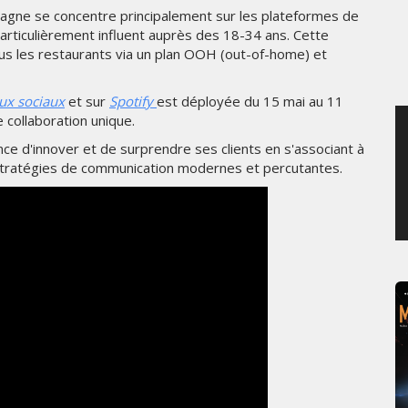
agne se concentre principalement sur les plateformes de
JEUDI 6 AOÛT 2026
articulièrement influent auprès des 18-34 ans. Cette
us les restaurants via un plan OOH (out-of-home) et
ux sociaux
et sur
Spotify
est déployée du 15 mai au 11
te collaboration unique.
nce d'innover et de surprendre ses clients en s'associant à
 stratégies de communication modernes et percutantes.