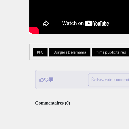
KFC
Burgers Delamama
films publicitaires
Écrivez votre comment
Commentaires
(
0
)