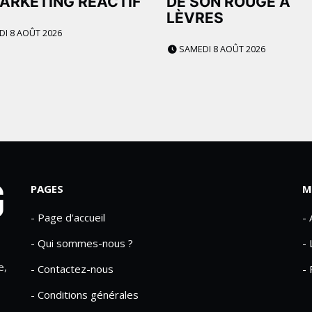
ARKETING RÉACTIF
DE SON ROUGE À
LÈVRES
I 8 AOÛT 2026
SAMEDI 8 AOÛT 2026
PAGES
M
- Page d'accueil
-
- Qui sommes-nous ?
- 
e,
- Contactez-nous
- 
- Conditions générales