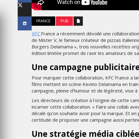
LES IMPÉRIALES WEEK 2026
SOUS THÈME "DABA OR NEV
FRANCE
PUB
6
MARDI 27 JANVIER 2026
KFC
France a récemment dévoilé une collaboratio
de Mister V, le fameux créateur de pizzas italienne
Burgers Delamama », trois nouvelles recettes origi
édition limitée promet de ravir les amateurs de s
Une campagne publicitaire
Pour marquer cette collaboration, KFC France a la
films mettent en scène Kevino Delamama en train d
campagne, pleine d'humour et de légèreté, vise à 
Les directeurs de création à l'origine de cette ca
MARKETING
incarner cette collaboration. « Faire une collab ave
décalé qu’on souhaite avoir pour la marque. Et en
ME UN
WEDGEWOOD WEDDINGS MI
certitude de proposer une campagne aussi pertinent
P
SUR UNE CAMPAGNE
RÂCE À
NATIONALE POUR RÉINVENT
Une stratégie média ciblé
 MAX
L’EXPÉRIENCE DU MARIAGE