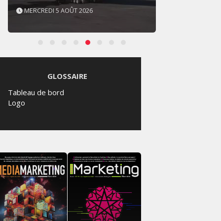
MERCREDI 5 AOÛT 2026
MERCR
GLOSSAIRE
Tableau de bord
Logo