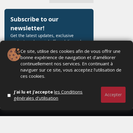
MARKETING
MARKETING
COUPE DU MONDE 2026 : LE GRAND
APPLE
RETOUR DU STYLE RÉTRO AVEC ADIDAS
Ce site, utilise des cookies afin de vous offrir une
TRANSFORME
ORIGINALS
bonne expérience de navigation et d’améliorer
UN
continuellement nos services. En continuant à
CONCERT
MERCREDI 29 AVRIL 2026
naviguer sur ce site, vous acceptez l’utilisation de
EN
ces cookies.
CLIP
L&#39;équipementier aux trois bandes s&#39;apprête à
LES
marquer l&#39;histoire du sportswear. Pour la première fois
COLLABORATIF
depuis 36 ans, Adidas Originals réintroduit son
J’ai lu et j’accepte
les Conditions
ÉTOILES
GRÂCE
Accepter
emblématique logo « Trefoil...
générales d'utilisation
2025
À
L’IPHONE
17
MARDI
1
PRO
10
MAX
FÉVRIER
2026