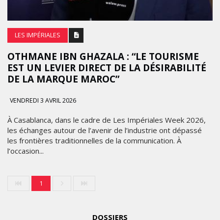
LES IMPÉRIALES
OTHMANE IBN GHAZALA : “LE TOURISME
EST UN LEVIER DIRECT DE LA DÉSIRABILITÉ
DE LA MARQUE MAROC”
VENDREDI 3 AVRIL 2026
À Casablanca, dans le cadre de Les Impériales Week 2026,
LES
les échanges autour de l’avenir de l’industrie ont dépassé
les frontières traditionnelles de la communication. À
ÉTOILES
MARKETING
l’occasion...
2025
RENTRÉE
MARDI
1
UNIVERSITAIRE
10
FÉVRIER
:
2026
IKEA
DOSSIERS