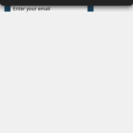
Actualités Média, Actualités Com/Market/Ntic, Actualités
Distrib, Dossier, Interview, Stratégies, Communication,
Marques avenue, Relations presse, Créa, Baromètre,
People, Métier, Profil...