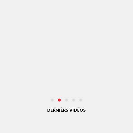
CANADA
LANCE
«
MADE
FOR
COLLEGE
»
POUR
ACCOMPAGNER
LES
ÉTUDIANTS
JEUDI
6
AOÛT
2026
DERNIÈRS VIDÉOS