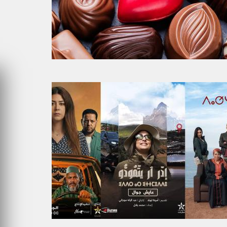
FRONTIÈRES DE
OROCCO 2024
L’INNOVATION AFRICAINE
LUNDI 6 AVRIL 2026
MARKETING
WEDGEWOOD WEDDINGS M
’ENFANCE :
SUR UNE CAMPAGNE
PRIMÉE
NATIONALE POUR
P CULTURE
RÉINVENTER L’EXPÉRIENCE
LES FRATRIES
MARIAGE