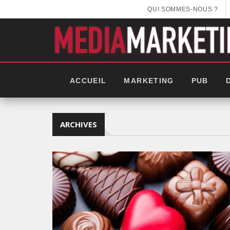
QUI SOMMES-NOUS ?
ACCUEIL
MARKETING
PUB
ARCHIVES
GITEX AFRICA : LES NOUVEL