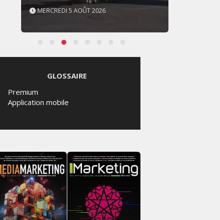
MERCREDI 5 AOÛT 2026
MERCR
GLOSSAIRE
Premium
Application mobile