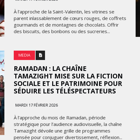
LES ÉTOILES 2025
À l’approche de la Saint-Valentin, les vitrines se
parent inlassablement de cœurs rouges, de coffrets
MARDI 10 FÉVRIER 2026
gourmands et de montagnes de chocolats. Offrir
des biscuits, des bonbons ou des sucreries...
MEDIA
RAMADAN : LA CHAÎNE
TAMAZIGHT MISE SUR LA FICTION
SOCIALE ET LE PATRIMOINE POUR
SÉDUIRE LES TÉLÉSPECTATEURS
MARKETING
ISE
RENTRÉE UNIVERSITAIRE : IKEA
MARDI 17 FÉVRIER 2026
CANADA LANCE « MADE FOR
À l’approche du mois de Ramadan, période
COLLEGE » POUR
stratégique pour l’audience audiovisuelle, la chaîne
 DU
ACCOMPAGNER LES
Tamazight dévoile une grille de programmes
ÉTUDIANTS
pensée pour conjuguer divertissement, réflexion...