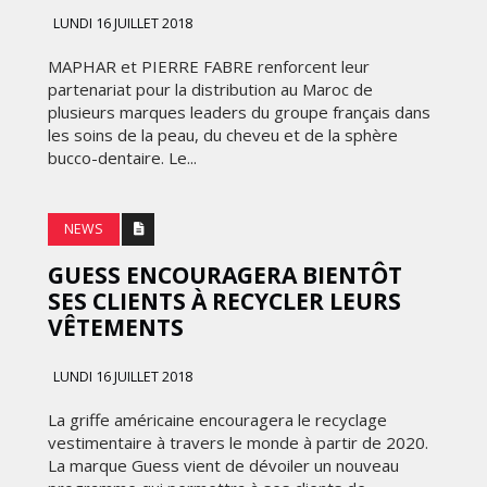
FRONTIÈRES DE
LUNDI 16 JUILLET 2018
24
L’INNOVATION AFRICAINE
MAPHAR et PIERRE FABRE renforcent leur
LUNDI 6 AVRIL 2026
partenariat pour la distribution au Maroc de
plusieurs marques leaders du groupe français dans
les soins de la peau, du cheveu et de la sphère
bucco-dentaire. Le...
NEWS
GUESS ENCOURAGERA BIENTÔT
SES CLIENTS À RECYCLER LEURS
MARKETING
VÊTEMENTS
WEDGEWOOD WEDDINGS MISE
LUNDI 16 JUILLET 2018
 :
SUR UNE CAMPAGNE
NATIONALE POUR
La griffe américaine encouragera le recyclage
E
RÉINVENTER L’EXPÉRIENCE DU
vestimentaire à travers le monde à partir de 2020.
IES
MARIAGE
La marque Guess vient de dévoiler un nouveau