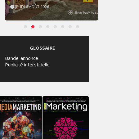
JEUDI 6 AOÛT 2026
MERCR
GLOSSAIRE
Bande-annonce
Publicité interstitielle