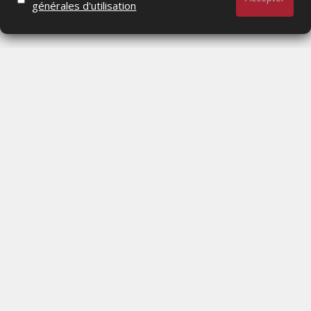
générales d'utilisation
Actualités Média, Actualités Com/Market/Ntic, Actualités
Distrib, Dossier, Interview, Stratégies, Communication,
Marques avenue, Relations presse, Créa, Baromètre,
People, Métier, Profil...
RESTER CONNECTÉ