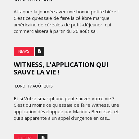
FRONTIÈRES DE
24
L’INNOVATION AFRICAINE
Attaquer la journée avec une bonne petite bière !
C'est ce qu'essaie de faire la célèbre marque
LUNDI 6 AVRIL 2026
américaine de céréales de petit-déjeuner, qui
commercialisera à partir du 26 août sa...
NEWS
WITNESS, L'APPLICATION QUI
SAUVE LA VIE !
LUNDI 17 AOÛT 2015
MARKETING
Et si Votre smartphone peut sauver votre vie ?
WEDGEWOOD WEDDINGS MISE
C'est du moins ce qu'essaie de faire Witness, une
 :
SUR UNE CAMPAGNE
application développée par Marinos Bernitsas, et
NATIONALE POUR
qui s'apparente à un appel d'urgence en cas...
E
RÉINVENTER L’EXPÉRIENCE DU
IES
MARIAGE
CHIFFRE