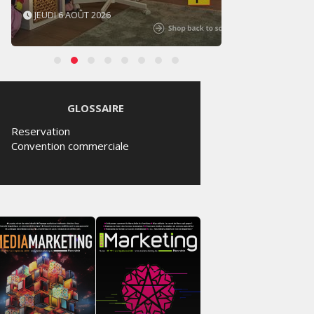
JEUDI 6 AOÛT 2026
MERCR
GLOSSAIRE
Reservation
Convention commerciale