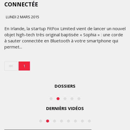
TRANSFORME
CONNECTÉE
UN
CONCERT
LUNDI 2 MARS 2015
EN
CLIP
En Irlande, la startup FitFox Limited vient de lancer un nouvel
LES
objet high-tech très original baptisée « Sophia » : une corde
COLLABORATIF
à sauter connectée en Bluetooth à votre smartphone qui
ÉTOILES
GRÂCE
permet...
2025
À
L’IPHONE
17
MARDI
1
PRO
10
MAX
FÉVRIER
2026
DOSSIERS
SAMEDI
8 AOÛT
2026
DERNIÈRS VIDÉOS