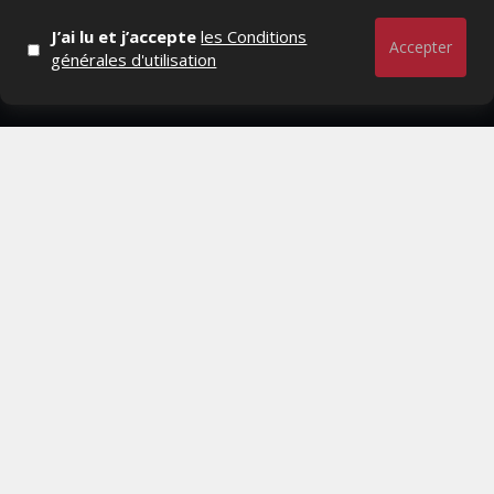
- Qui sommes-nous ?
J’ai lu et j’accepte
les Conditions
- Contactez-nous
Accepter
générales d'utilisation
- Conditions générales
MAGAZINE
- Anciens numeros
- Lire le dernier numero
- Publicite
QUI SOMMES-NOUS ?
CONTACTEZ-NOUS
MENTIONS LÉGALES
Mediamarketing
© Copyright 2026, All Rights Reserved