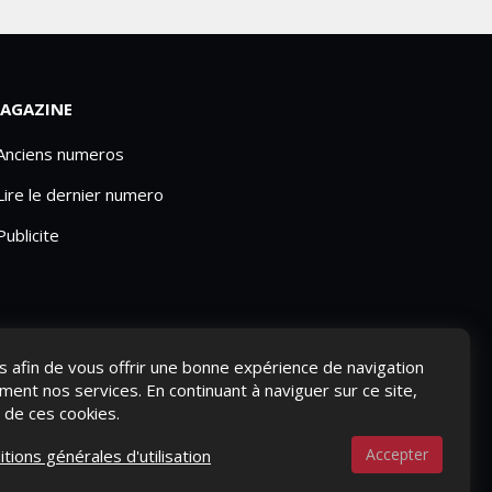
AGAZINE
 Anciens numeros
Lire le dernier numero
Publicite
ies afin de vous offrir une bonne expérience de navigation
ement nos services. En continuant à naviguer sur ce site,
n de ces cookies.
Accepter
itions générales d'utilisation
S-NOUS ?
CONTACTEZ-NOUS
MENTIONS LÉGALES