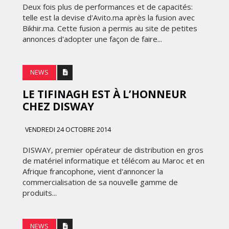
FRONTIÈRES DE
Deux fois plus de performances et de capacités:
24
L’INNOVATION AFRICAINE
telle est la devise d'Avito.ma après la fusion avec
Bikhir.ma. Cette fusion a permis au site de petites
LUNDI 6 AVRIL 2026
annonces d'adopter une façon de faire...
NEWS
LE TIFINAGH EST À L’HONNEUR
CHEZ DISWAY
VENDREDI 24 OCTOBRE 2014
MARKETING
DISWAY, premier opérateur de distribution en gros
de matériel informatique et télécom au Maroc et en
WEDGEWOOD WEDDINGS MISE
Afrique francophone, vient d'annoncer la
 :
commercialisation de sa nouvelle gamme de
SUR UNE CAMPAGNE
produits...
NATIONALE POUR
E
RÉINVENTER L’EXPÉRIENCE DU
IES
MARIAGE
NEWS