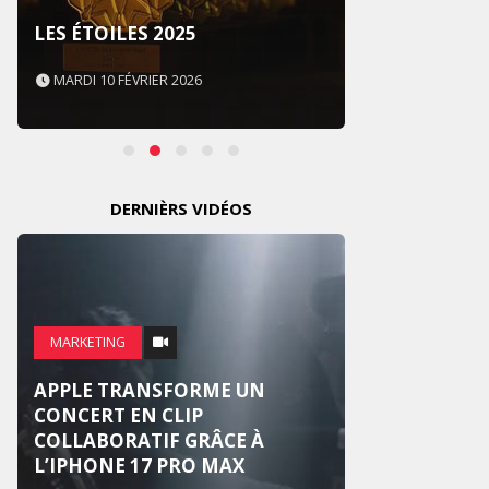
SOUS 
LES ÉTOILES 2025
NEVER
MARDI 10 FÉVRIER 2026
MARDI 
DERNIÈRS VIDÉOS
MARKE
MARKETING
WEDG
APPLE TRANSFORME UN
SUR U
CONCERT EN CLIP
NATIO
COLLABORATIF GRÂCE À
RÉINV
L’IPHONE 17 PRO MAX
MARI