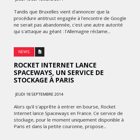
FRONTIÈRES DE
24
L’INNOVATION AFRICAINE
Tandis que Bruxelles vient d'annoncer que la
procédure antitrust engagée à l'encontre de Google
LUNDI 6 AVRIL 2026
ne serait pas abandonnée, c'est une autre autorité
qui s'attaque au géant : l'Allemagne réclame...
NEWS
ROCKET INTERNET LANCE
SPACEWAYS, UN SERVICE DE
STOCKAGE À PARIS
JEUDI 18 SEPTEMBRE 2014
DIGITAL
Alors qu'il s'apprête à entrer en bourse, Rocket
Internet lance Spaceways en France. Ce service de
XBOX DÉVOILE UNE SERIES X25
stockage, pour le moment uniquement disponible à
 DE
EN ÉDITION LIMITÉE POUR
Paris et dans la petite couronne, propose...
CÉLÉBRER 25 ANS D'HISTOIRE