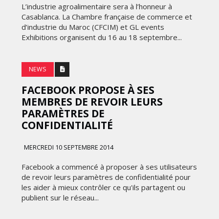
FRONTIÈRES DE
L’industrie agroalimentaire sera à l’honneur à
24
L’INNOVATION AFRICAINE
Casablanca. La Chambre française de commerce et
d’industrie du Maroc (CFCIM) et GL events
LUNDI 6 AVRIL 2026
Exhibitions organisent du 16 au 18 septembre...
NEWS
FACEBOOK PROPOSE À SES
MEMBRES DE REVOIR LEURS
PARAMÈTRES DE
CONFIDENTIALITÉ
MARKETING
MERCREDI 10 SEPTEMBRE 2014
WEDGEWOOD WEDDINGS MISE
Facebook a commencé à proposer à ses utilisateurs
 :
SUR UNE CAMPAGNE
de revoir leurs paramètres de confidentialité pour
NATIONALE POUR
les aider à mieux contrôler ce qu'ils partagent ou
E
RÉINVENTER L’EXPÉRIENCE DU
publient sur le réseau...
IES
MARIAGE