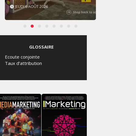
JEUDI 6 AOÛT 2026
MERCR
GLOSSAIRE
Ecoute conjointe
Taux d’attribution