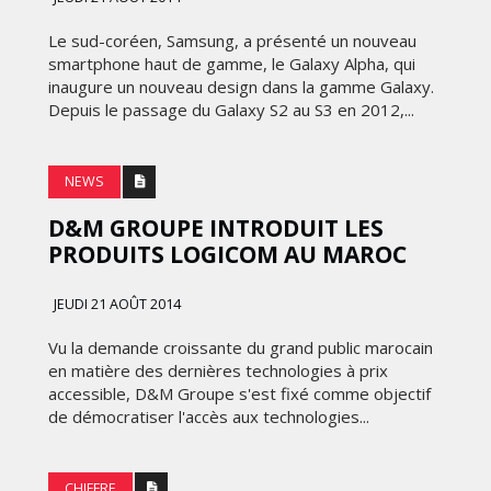
FRONTIÈRES DE
24
L’INNOVATION AFRICAINE
Le sud-coréen, Samsung, a présenté un nouveau
smartphone haut de gamme, le Galaxy Alpha, qui
LUNDI 6 AVRIL 2026
inaugure un nouveau design dans la gamme Galaxy.
Depuis le passage du Galaxy S2 au S3 en 2012,...
NEWS
D&M GROUPE INTRODUIT LES
PRODUITS LOGICOM AU MAROC
JEUDI 21 AOÛT 2014
MARKETING
Vu la demande croissante du grand public marocain
WEDGEWOOD WEDDINGS MISE
en matière des dernières technologies à prix
 :
SUR UNE CAMPAGNE
accessible, D&M Groupe s'est fixé comme objectif
NATIONALE POUR
de démocratiser l'accès aux technologies...
E
RÉINVENTER L’EXPÉRIENCE DU
IES
MARIAGE
CHIFFRE