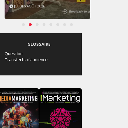
JEUDI 6 AOÛT 2026
MERCR
GLOSSAIRE
Question
Transferts d’audience