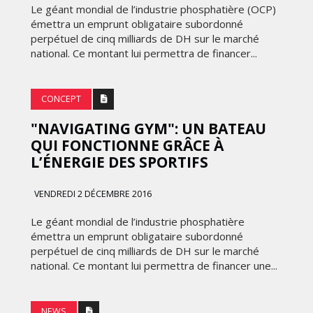
FRONTIÈRES DE
Le géant mondial de l’industrie phosphatière (OCP)
24
L’INNOVATION AFRICAINE
émettra un emprunt obligataire subordonné
perpétuel de cinq milliards de DH sur le marché
LUNDI 6 AVRIL 2026
national. Ce montant lui permettra de financer...
CONCEPT
"NAVIGATING GYM": UN BATEAU
QUI FONCTIONNE GRÂCE À
L’ÉNERGIE DES SPORTIFS
VENDREDI 2 DÉCEMBRE 2016
MARKETING
Le géant mondial de l’industrie phosphatière
WEDGEWOOD WEDDINGS MISE
émettra un emprunt obligataire subordonné
 :
SUR UNE CAMPAGNE
perpétuel de cinq milliards de DH sur le marché
NATIONALE POUR
national. Ce montant lui permettra de financer une...
E
RÉINVENTER L’EXPÉRIENCE DU
IES
MARIAGE
NEWS