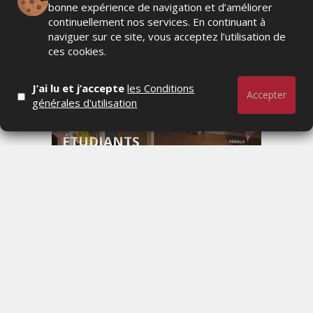
bonne expérience de navigation et d’améliorer
continuellement nos services. En continuant à
naviguer sur ce site, vous acceptez l’utilisation de
MARKETING
ces cookies.
RENTRÉE UNIVERSITAIRE :
J’ai lu et j’accepte
les Conditions
IKEA CANADA LANCE «
Accepter
générales d'utilisation
MADE FOR COLLEGE » POUR
ACCOMPAGNER LES
ÉTUDIANTS
JEUDI 6 AOÛT 2026
GLOSSAIRE
Premier recto face texte
Logo