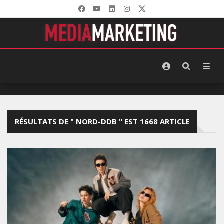
RÉSULTATS DE " NORD-DDB " EST 1668 ARTICLE