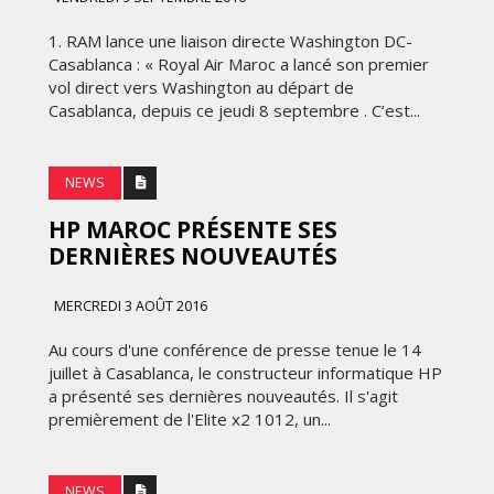
FRONTIÈRES DE
24
L’INNOVATION AFRICAINE
1. RAM lance une liaison directe Washington DC-
Casablanca : « Royal Air Maroc a lancé son premier
LUNDI 6 AVRIL 2026
vol direct vers Washington au départ de
Casablanca, depuis ce jeudi 8 septembre . C’est...
NEWS
HP MAROC PRÉSENTE SES
DERNIÈRES NOUVEAUTÉS
MERCREDI 3 AOÛT 2016
MARKETING
Au cours d'une conférence de presse tenue le 14
juillet à Casablanca, le constructeur informatique HP
EMIRATES CÉLÈBRE L’IDENTITÉ
a présenté ses dernières nouveautés. Il s'agit
ITÉ
DES ÉMIRATS AVEC UNE LIVRÉE
premièrement de l'Elite x2 1012, un...
 LA
SPÉCIALE SUR SES AVIONS
CE
EMBLÉMATIQUES
NEWS