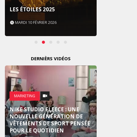
SOUS 
LES ÉTOILES 2025
NEVER
MARDI 10 FÉVRIER 2026
MARDI 
DERNIÈRS VIDÉOS
MARKE
MARKETING
CROSS
NIKE STUDIO FLEECE : UNE
NOUV
NOUVELLE GÉNÉRATION DE
PUBLI
VÊTEMENTS DE SPORT PENSÉE
CENTR
POUR LE QUOTIDIEN
HUMA