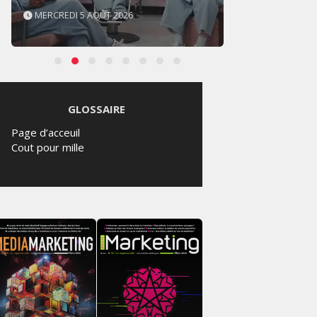
MERCREDI 5 AOÛT 2026
MARDI
GLOSSAIRE
Page d’acceuil
Cout pour mille