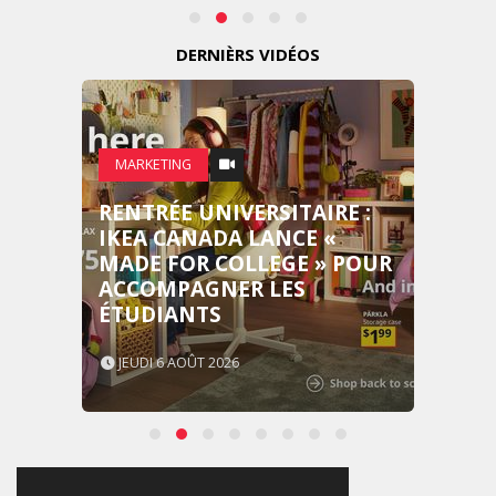
DERNIÈRS VIDÉOS
MARKETING
RENTRÉE UNIVERSITAIRE :
IKEA CANADA LANCE «
MADE FOR COLLEGE » POUR
ACCOMPAGNER LES
ÉTUDIANTS
JEUDI 6 AOÛT 2026