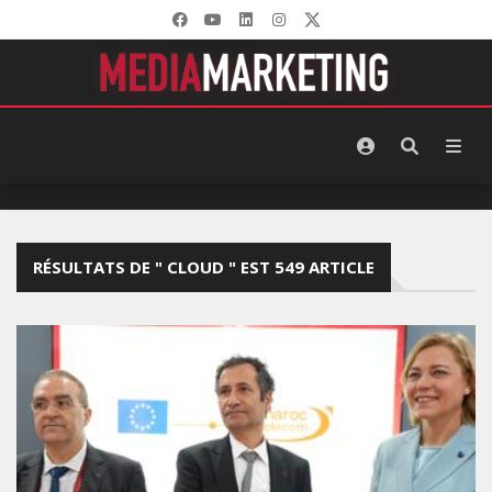
RÉSULTATS DE " CLOUD " EST 549 ARTICLE