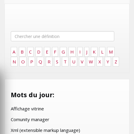
A
B
C
D
E
F
G
H
I
J
K
L
M
N
O
P
Q
R
S
T
U
V
W
X
Y
Z
Mots du jour:
Affichage vitrine
Comunity manager
Xml (extensible markup language)