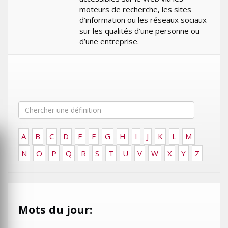
moteurs de recherche, les sites
d’information ou les réseaux sociaux-
sur les qualités d’une personne ou
d’une entreprise.
A
B
C
D
E
F
G
H
I
J
K
L
M
N
O
P
Q
R
S
T
U
V
W
X
Y
Z
Mots du jour: