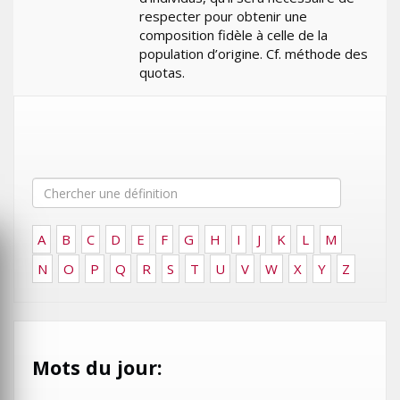
respecter pour obtenir une
composition fidèle à celle de la
population d’origine. Cf. méthode des
quotas.
A
B
C
D
E
F
G
H
I
J
K
L
M
N
O
P
Q
R
S
T
U
V
W
X
Y
Z
Mots du jour: