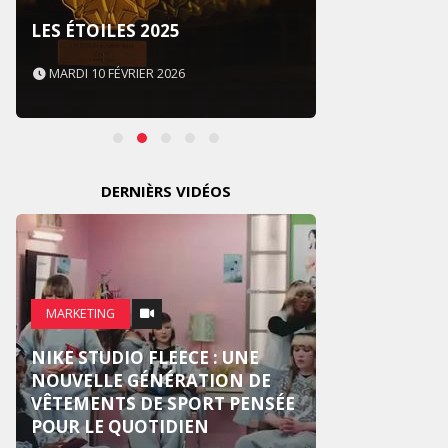
SOUS 
LES ÉTOILES 2025
NEVER
MARDI 10 FÉVRIER 2026
MARDI 
DERNIÈRS VIDÉOS
MARKE
MARKETING
CROSS
NIKE STUDIO FLEECE : UNE
NOUV
NOUVELLE GÉNÉRATION DE
PUBLI
VÊTEMENTS DE SPORT PENSÉE
CENTR
POUR LE QUOTIDIEN
HUMA