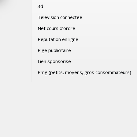
3d
026
JEUDI 30 JUILLET 2026
Television connectee
Net cours d’ordre
Reputation en ligne
Pige publicitaire
Lien sponsorisé
Pmg (petits, moyens, gros consommateurs)