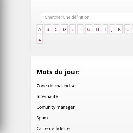
IFT –
E. TECH
GITEX AFRICA MOROCCO 20
2025
MERCREDI 15 MAI 2024
A
B
C
D
E
F
G
H
I
J
K
L
Z
Mots du jour:
Zone de chalandise
Internaute
MARKETING
ISE SUR
Comunity manager
PROMOUVOIR
LA FFF REPENSE SON IDENT
Spam
AND NEW DAY
VISUELLE POUR RENFORCER
MARQUE ÉQUIPES DE FRAN
Carte de fidelite