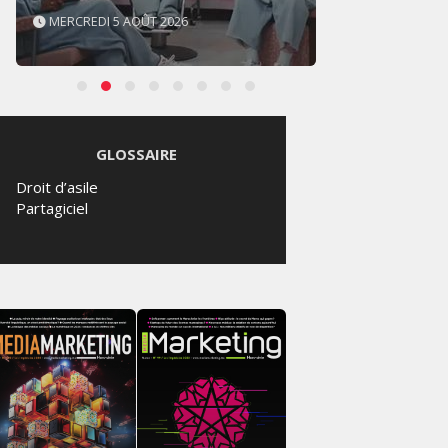
MERCREDI 5 AOÛT 2026
MARDI
GLOSSAIRE
Droit d’asile
Partagiciel