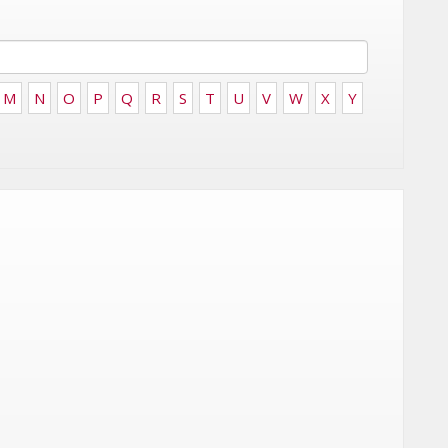
FRONTIÈRES DE
24
L’INNOVATION AFRICAINE
LUNDI 6 AVRIL 2026
M
N
O
P
Q
R
S
T
U
V
W
X
Y
MARKETING
EMIRATES CÉLÈBRE L’IDENTITÉ
ITÉ
DES ÉMIRATS AVEC UNE LIVRÉE
 LA
SPÉCIALE SUR SES AVIONS
CE
EMBLÉMATIQUES