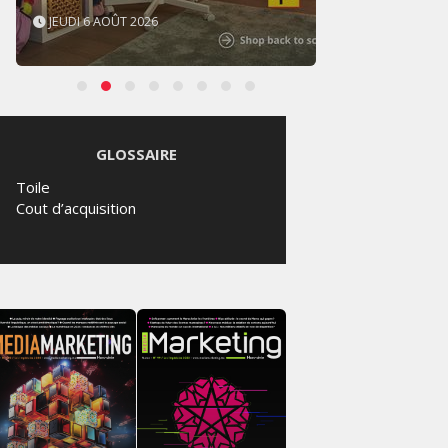
JEUDI 6 AOÛT 2026
MERCR
GLOSSAIRE
Toile
Cout d’acquisition