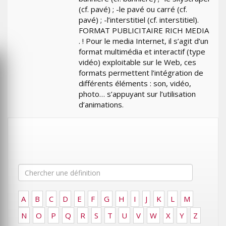
(cf. pavé) ; -le pavé ou carré (cf.
pavé) ; -l’interstitiel (cf. interstitiel).
FORMAT PUBLICITAIRE RICH MEDIA
. ! Pour le media Internet, il s’agit d’un
format multimédia et interactif (type
vidéo) exploitable sur le Web, ces
formats permettent l’intégration de
différents éléments : son, vidéo,
photo… s’appuyant sur l’utilisation
d’animations.
A
B
C
D
E
F
G
H
I
J
K
L
M
N
O
P
Q
R
S
T
U
V
W
X
Y
Z