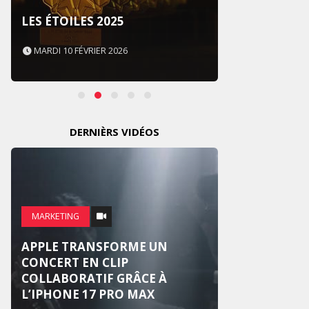
SOUS 
LES ÉTOILES 2025
NEVER
MARDI 10 FÉVRIER 2026
MARDI 
DERNIÈRS VIDÉOS
MARKE
MARKETING
WEDG
APPLE TRANSFORME UN
SUR U
CONCERT EN CLIP
NATIO
COLLABORATIF GRÂCE À
RÉINV
L’IPHONE 17 PRO MAX
MARI