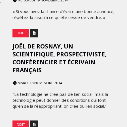
MERCREDI 19 NOVEMBRE 2014
FRONTIÈRES DE
"
24
L’INNOVATION AFRICAINE
« Si vous avez la chance d’écrire une bonne annonce,
répétez-la jusqu'à ce qu'elle cesse de vendre. »
LUNDI 6 AVRIL 2026
DIXIT
JOËL DE ROSNAY, UN
SCIENTIFIQUE, PROSPECTIVISTE,
CONFÉRENCIER ET ÉCRIVAIN
FRANÇAIS
MARDI 18 NOVEMBRE 2014
"La technologie ne crée pas de lien social, mais la
DIGITAL
technologie peut donner des conditions qui font
qu'en se la réappropriant, on crée du lien social."
XBOX DÉVOILE UNE SERIES X25
 DE
EN ÉDITION LIMITÉE POUR
CÉLÉBRER 25 ANS D'HISTOIRE
DIXIT