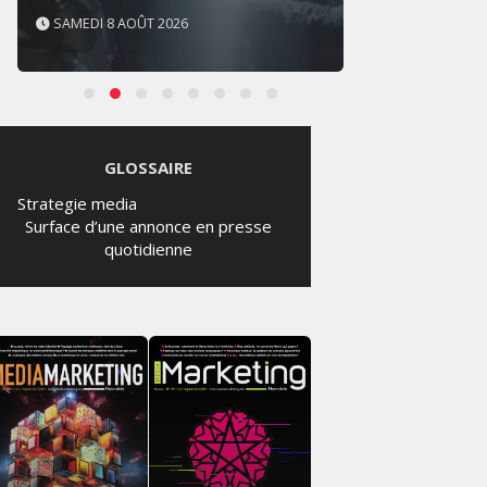
SAMEDI 8 AOÛT 2026
JEUDI 
GLOSSAIRE
Strategie media
Surface d’une annonce en presse
quotidienne