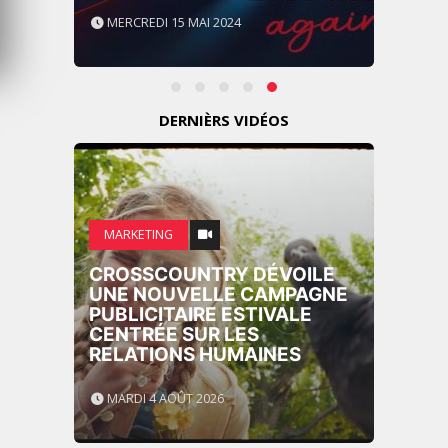
GITEX AFRICA MOROCCO
2024
MERCREDI 15 MAI 2024
DERNIÈRS VIDÉOS
MARKETING
CROSSCOUNTRY DÉVOILE
UNE NOUVELLE CAMPAGNE
PUBLICITAIRE ESTIVALE
CENTRÉE SUR LES
RELATIONS HUMAINES
MARDI 4 AOÛT 2026