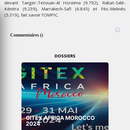
devant Tanger-Tetouan-Al Hoceima (9.792), Rabat-Salé-
Kénitra (9.239), Marrakech-Safi (6.845) et Fès-Meknès
(5.319), fait savoir l’OMPIC.
Commentaires
(
0
)
DOSSIERS