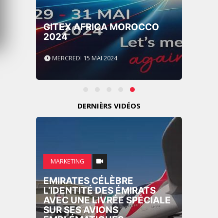
GITEX AFRICA MOROCCO
2024
MERCREDI 15 MAI 2024
DERNIÈRS VIDÉOS
MARKETING
EMIRATES CÉLÈBRE
L’IDENTITÉ DES ÉMIRATS
AVEC UNE LIVRÉE SPÉCIALE
SUR SES AVIONS