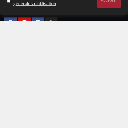
Accepter
générales d'utilisation
RESTER CONNECTÉ
PAGES
- Page d'accueil
- Qui sommes-nous ?
- Contactez-nous
- Conditions générales
MAGAZINE
- Anciens numeros
- Lire le dernier numero