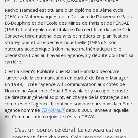
de la communication et d'un passionné de son métier.
Rachid Hamdad est titulaire d'un diplôme de 3ème cycle
(DEA) en Mathématiques de la Décision de l’Université Paris
IX-Dauphine et de l’École des Mines de Paris et de l’ENSAE
(1984). Il est également titulaire d’un certificat du cycle C du
Conservatoire national des arts et métiers en planification
stratégique et prospective industrielle (1985). Si son
parcours académique à dominance mathématique ne le
prédéstinait pas au travail en agence, il y débute pourtant sa
carrière.
C'est à Shem's Publicité que Rachid Hamdad découvre
l'univers de la communication en qualité de Brand Manager.
En 1989, il crée l’agence Alif Communication aux côtés de
Nouredine Ayouch et Souad Benyahia et y occupe le poste
de directeur général adjoint, en charge de la stratégie des
comptes de l’agence. Il continue son parcours dans la même
agence nommée
TBWA/ALIF
depuis 2005, année à laquelle
Alif Communication rejoint le réseau TBWA.
"C’est un boulot cérébral. Le cerveau est en
constant état d’alerte. Cela impose une mise