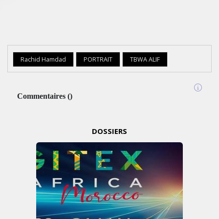
Rachid Hamdad
PORTRAIT
TBWA ALIF
Commentaires
(
)
MARKETING
DOSSIERS
EMIRATES
CÉLÈBRE
L’IDENTITÉ
DES
ÉMIRATS
AVEC
UNE
LIVRÉE