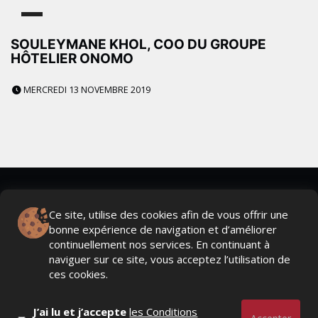
SOULEYMANE KHOL, COO DU GROUPE
HÔTELIER ONOMO
MERCREDI 13 NOVEMBRE 2019
Ce site, utilise des cookies afin de vous offrir une
bonne expérience de navigation et d’améliorer
continuellement nos services. En continuant à
naviguer sur ce site, vous acceptez l’utilisation de
Actualités Média, Actualités Com/Market/Ntic, Actualités
ces cookies.
Distrib, Dossier, Interview, Stratégies, Communication,
Marques avenue, Relations presse, Créa, Baromètre,
People, Métier, Profil...
J’ai lu et j’accepte
les Conditions