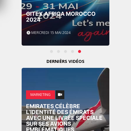
GITEX AFRICA MOROCCO
2024
MERCREDI 15 MAI 2024
DERNIÈRS VIDÉOS
MARKETING
EMIRATES CÉLÈBRE
L’IDENTITÉ DES ÉMIRATS
AVEC UNE LIVRÉE SPÉCIALE
SUR SES AVIONS
EMBLÉMATIQUES