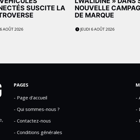
VÉHICULES
LWALIDINE » DANS 
ECTÉS SUSCITE LA
NOUVELLE CAMPA
TROVERSE
DE MARQUE
 6 AOÛT 2026
JEUDI 6 AOÛT 2026
PAGES
M
- Page d'accueil
-
- Qui sommes-nous ?
- 
e,
- Contactez-nous
- 
- Conditions générales