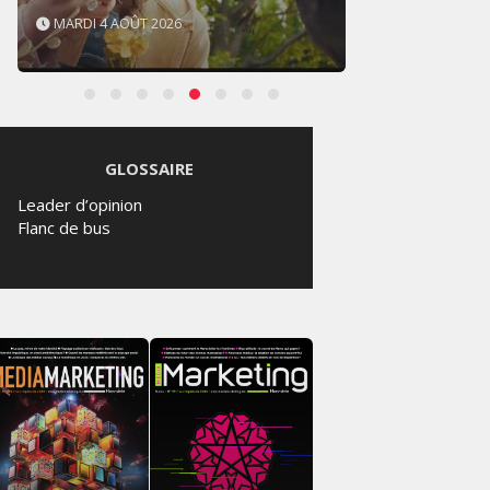
MARDI 4 AOÛT 2026
SAMED
GLOSSAIRE
Leader d’opinion
Flanc de bus