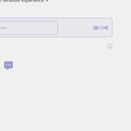
 sérieuse expérience. »
THE PARADIGM SHIFT –
ER"
BUSINESS. PEOPLE. TECH
VENDREDI 10 JANVIER 2025
10
aire
MARKETING
TÉ
NIKE STUDIO FLEECE : UNE
RÉE
NOUVELLE GÉNÉRATION DE
VÊTEMENTS DE SPORT PENSÉE
POUR LE QUOTIDIEN