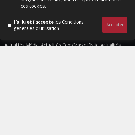
ces cookies.
J’ai lu et j’accepte
les Conditions
Accepter
générales d'utilisation
Actualités Média, Actualités Com/Market/Ntic, Actualités
Distrib, Dossier, Interview, Stratégies, Communication,
Marques avenue, Relations presse, Créa, Baromètre,
People, Métier, Profil...
RESTER CONNECTÉ
PAGES
- Page d'accueil
- Qui sommes-nous ?