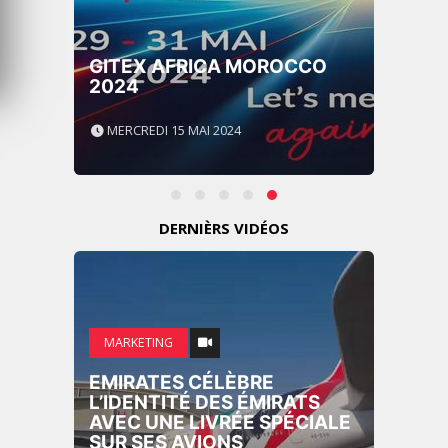
GITEX AFRICA MOROCCO
2024
MERCREDI 15 MAI 2024
DERNIÈRS VIDÉOS
MARKETING
EMIRATES CÉLÈBRE
L’IDENTITÉ DES ÉMIRATS
AVEC UNE LIVRÉE SPÉCIALE
SUR SES AVIONS