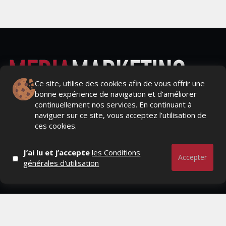
Ce site, utilise des cookies afin de vous offrir une
bonne expérience de navigation et d’améliorer
Actualités Média, Actualités Com/Market/Ntic, Actualités
continuellement nos services. En continuant à
Distrib, Dossier, Interview, Stratégies, Communication,
naviguer sur ce site, vous acceptez l’utilisation de
Marques avenue, Relations presse, Créa, Baromètre,
ces cookies.
People, Métier, Profil...
J’ai lu et j’accepte
les Conditions
RESTER CONNECTÉ
Accepter
générales d'utilisation
PAGES
- Page d'accueil