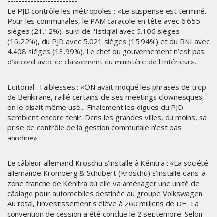
------------------------
Le PJD contrôle les métropoles : «Le suspense est terminé.
Pour les communales, le PAM caracole en tête avec 6.655
sièges (21.12%), suivi de l'Istiqlal avec 5.106 sièges
(16,22%), du PJD avec 5.021 sièges (15.94%) et du RNI avec
4.408 sièges (13,99%). Le chef du gouvernement n’est pas
d’accord avec ce classement du ministère de l'Intérieur».
Editorial : Faiblesses : «ON avait moqué les phrases de trop
de Benkirane, raillé certains de ses meetings clownesques,
on le disait même usé... Finalement les digues du PJD
semblent encore tenir. Dans les grandes villes, du moins, sa
prise de contrôle de la gestion communale n'est pas
anodine».
Le câbleur allemand Kroschu s'installe à Kénitra : «La société
allemande Kromberg & Schubert (Kroschu) s’installe dans la
zone franche de Kénitra où elle va aménager une unité de
câblage pour automobiles destinée au groupe Volkswagen.
Au total, l’investissement s’élève à 260 millions de DH. La
convention de cession a été conclue le 2 septembre. Selon