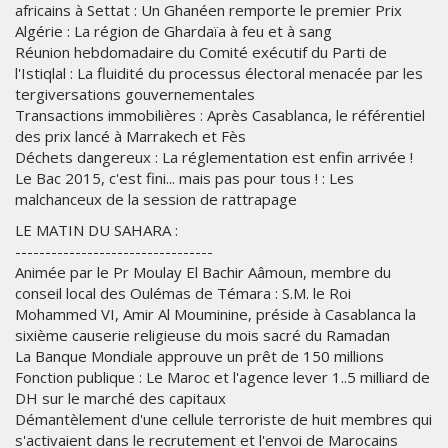
africains à Settat : Un Ghanéen remporte le premier Prix
Algérie : La région de Ghardaïa à feu et à sang
Réunion hebdomadaire du Comité exécutif du Parti de
l'Istiqlal : La fluidité du processus électoral menacée par les
tergiversations gouvernementales
Transactions immobilières : Après Casablanca, le référentiel
des prix lancé à Marrakech et Fès
Déchets dangereux : La réglementation est enfin arrivée !
Le Bac 2015, c'est fini... mais pas pour tous ! : Les
malchanceux de la session de rattrapage
LE MATIN DU SAHARA :
---------------------------------
Animée par le Pr Moulay El Bachir Aâmoun, membre du
conseil local des Oulémas de Témara : S.M. le Roi
Mohammed VI, Amir Al Mouminine, préside à Casablanca la
sixième causerie religieuse du mois sacré du Ramadan
La Banque Mondiale approuve un prêt de 150 millions
Fonction publique : Le Maroc et l'agence lever 1..5 milliard de
DH sur le marché des capitaux
Démantèlement d'une cellule terroriste de huit membres qui
s'activaient dans le recrutement et l'envoi de Marocains