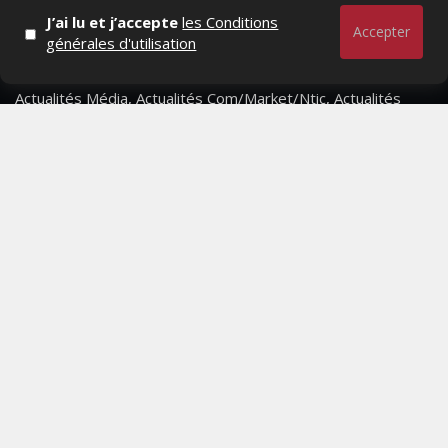
J’ai lu et j’accepte
les Conditions
Accepter
générales d'utilisation
Actualités Média, Actualités Com/Market/Ntic, Actualités
Distrib, Dossier, Interview, Stratégies, Communication,
Marques avenue, Relations presse, Créa, Baromètre,
People, Métier, Profil...
RESTER CONNECTÉ
PAGES
- Page d'accueil
- Qui sommes-nous ?
- Contactez-nous