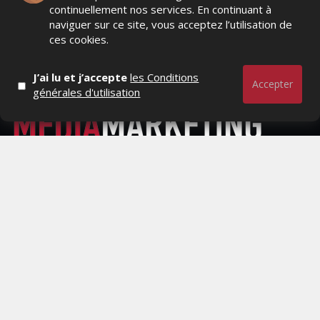
continuellement nos services. En continuant à
naviguer sur ce site, vous acceptez l’utilisation de
ces cookies.
J’ai lu et j’accepte
les Conditions
Accepter
générales d'utilisation
Actualités Média, Actualités Com/Market/Ntic, Actualités
Distrib, Dossier, Interview, Stratégies, Communication,
Marques avenue, Relations presse, Créa, Baromètre,
People, Métier, Profil...
RESTER CONNECTÉ
PAGES