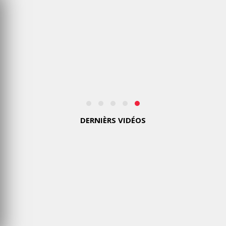
UNE
LIVRÉE
SPÉCIALE
SUR
SES
AVIONS
EMBLÉMATIQUES
MERCREDI
5 AOÛT
2026
DERNIÈRS VIDÉOS