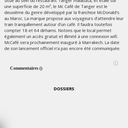
Situé au sein du restaurant Tanger malabata, et étalé sur
une superficie de 20 m², le Mc Café de Tanger est le
deuxième du genre développé par la franchise McDonald’s
au Maroc. La marque propose aux voyageurs d’attendre leur
train tranquillement autour d’un café. Il faudra toutefois
compter 18 et 64 dirhams. Notons que le local permet
également un accès gratuit et illimité à une connexion wifi.
GITEX
McCafé sera prochainement inauguré à Marrakech. La date
AFRICA
de son lancement officiel n’a pas encore été communiquée.
MOROCCO
2024
Commentaires
(
)
MERCREDI
MARKETING
15 MAI
2024
DOSSIERS
EMIRATES
CÉLÈBRE
L’IDENTITÉ
DES
ÉMIRATS
AVEC