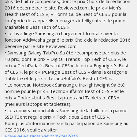
plus de huit récompenses, dont le prix Choix de la rédaction
2016 décerné par le site Reviewed.com, le prix « Men’s
Health Best of CES », « Tom’s Guide Best of CES » pour la
catégorie des appareils ménagers intelligents et le prix «
Mashable’s Best Tech of CES ».
• Le lave-linge Samsung à chargement frontale avec la
fonction AddWasha gagné le prix Choix de la rédaction 2016
décerné par le site Reviewed.com.
• Samsung Galaxy TabPro Sa été récompensé par plus de
10 prix, dont le prix « Digital Trends Top Tech of CES », le
prix « TechRadar’s Best of CES », le prix « Engadget’s Best
of CES », le prix « PCMag’s Best of CES » dans la catégorie
Tablette et le prix « TechnoBuffalo’s Best of CES ».
• Le nouveau Notebook Samsung ultra-lightweight 9a été
nominé pour le prix « TechnoBuffalo’s Best of CES » et le
prix « Pocket-Lint’s Best Laptops and Tablets of CES »
(meilleurs laptops et tablettes).
• Les nouveaux portables Samsung de la taille de la paume
SSD T3ont reçu le prix « Techlicious Best of CES ».
Pour plus d’informations sur la participation de Samsung au
CES 2016, veuillez visiter :
www.news.samsung.com/ces2016