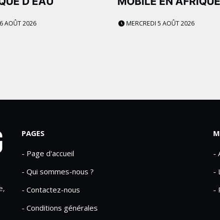
QUE D’EAU
MOBILE EN AFRIQU
 6 AOÛT 2026
MERCREDI 5 AOÛT 2026
PAGES
M
- Page d'accueil
-
- Qui sommes-nous ?
- 
e,
- Contactez-nous
- 
- Conditions générales