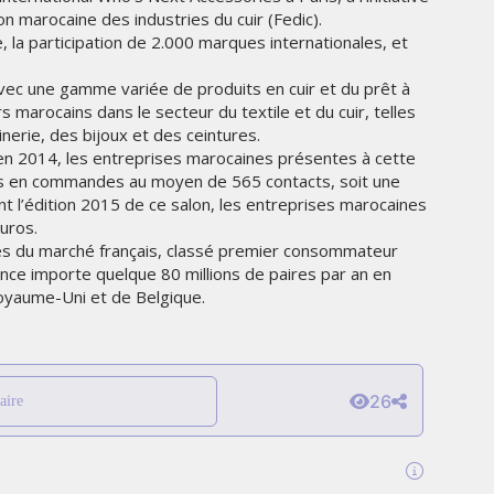
THE PARADIGM SHIFT –
n marocaine des industries du cuir (Fedic).
ER"
BUSINESS. PEOPLE. TECH
, la participation de 2.000 marques internationales, et
VENDREDI 10 JANVIER 2025
ec une gamme variée de produits en cuir et du prêt à
s marocains dans le secteur du textile et du cuir, telles
nerie, des bijoux et des ceintures.
n 2014, les entreprises marocaines présentes à cette
ros en commandes au moyen de 565 contacts, soit une
t l’édition 2015 de ce salon, les entreprises marocaines
uros.
ités du marché français, classé premier consommateur
nce importe quelque 80 millions de paires par an en
Royaume-Uni et de Belgique.
MARKETING
26
aire
TÉ
NIKE STUDIO FLEECE : UNE
RÉE
NOUVELLE GÉNÉRATION DE
VÊTEMENTS DE SPORT PENSÉE
POUR LE QUOTIDIEN