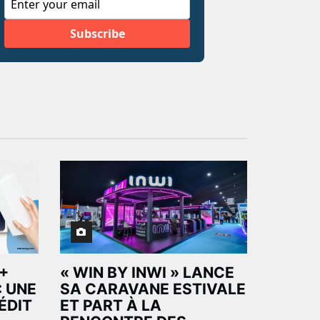
+
« WIN BY INWI » LANCE
: UNE
SA CARAVANE ESTIVALE
ÉDIT
ET PART À LA