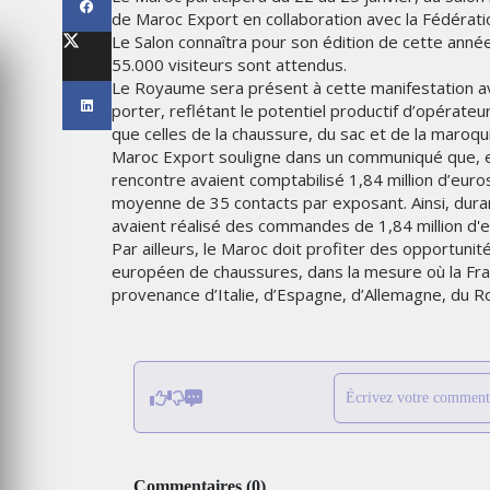
LES IMPÉRIALES WEEK 2026
de Maroc Export en collaboration avec la Fédératio
SOUS THÈME "DABA OR NEV
Le Salon connaîtra pour son édition de cette année
55.000 visiteurs sont attendus.
6
MARDI 27 JANVIER 2026
Le Royaume sera présent à cette manifestation av
porter, reflétant le potentiel productif d’opérateur
que celles de la chaussure, du sac et de la maroqui
Maroc Export souligne dans un communiqué que, e
rencontre avaient comptabilisé 1,84 million d’eu
moyenne de 35 contacts par exposant. Ainsi, duran
avaient réalisé des commandes de 1,84 million d'e
Par ailleurs, le Maroc doit profiter des opportun
européen de chaussures, dans la mesure où la Fra
provenance d’Italie, d’Espagne, d’Allemagne, du 
MARKETING
TAIRE : IKEA
Écrivez votre comment
 MADE FOR
EMIRATES CÉLÈBRE L’IDENTI
DES ÉMIRATS AVEC UNE LIV
ES
SPÉCIALE SUR SES AVIONS
EMBLÉMATIQUES
Commentaires
(
0
)