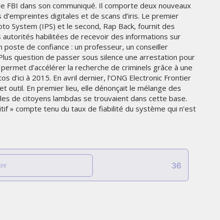
ue le FBI dans son communiqué. Il comporte deux nouveaux
 d’empreintes digitales et de scans d’iris. Le premier
hoto System (IPS) et le second, Rap Back, fournit des
s autorités habilitées de recevoir des informations sur
n poste de confiance : un professeur, un conseiller
Plus question de passer sous silence une arrestation pour
l permet d’accélérer la recherche de criminels grâce à une
 d’ici à 2015. En avril dernier, l’ONG Electronic Frontier
 outil. En premier lieu, elle dénonçait le mélange des
lles de citoyens lambdas se trouvaient dans cette base.
itif » compte tenu du taux de fiabilité du système qui n’est
MARKETING
36
ire
CROSSCOUNTRY DÉVOILE UNE
NOUVELLE CAMPAGNE
PUBLICITAIRE ESTIVALE
ÉE
CENTRÉE SUR LES RELATIONS
HUMAINES