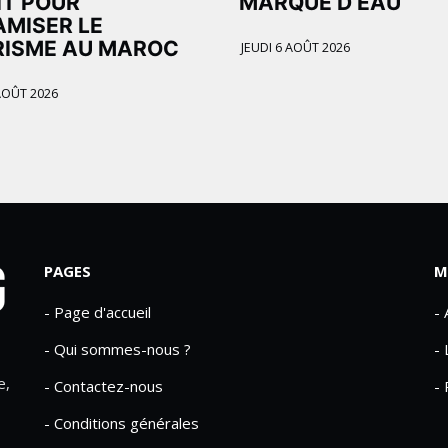
IT POUR
MARQUE D’EAU
MISER LE
RISME AU MAROC
JEUDI 6 AOÛT 2026
AOÛT 2026
PAGES
M
- Page d'accueil
-
- Qui sommes-nous ?
- 
e,
- Contactez-nous
- 
- Conditions générales