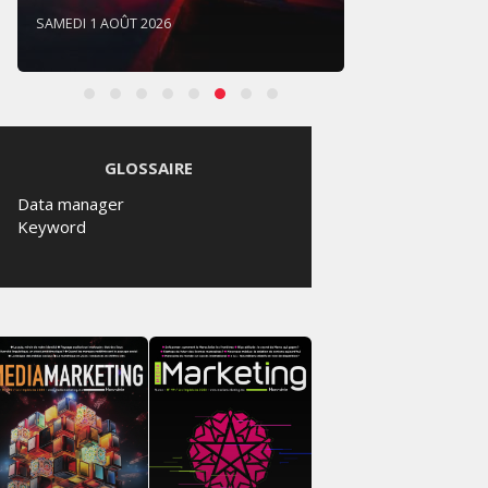
SAMEDI 1 AOÛT 2026
SAMEDI 
GLOSSAIRE
Data manager
Keyword