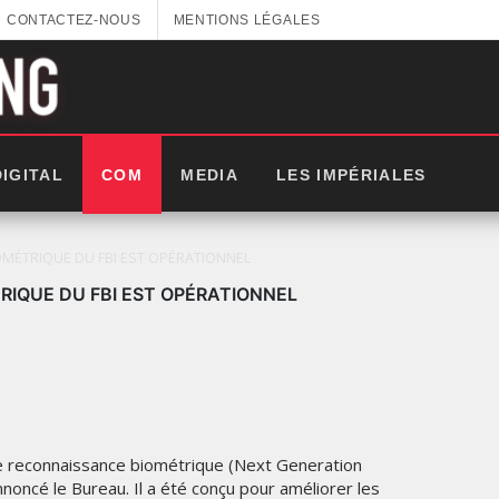
CONTACTEZ-NOUS
MENTIONS LÉGALES
GITEX
AFRICA
MOROCCO
2024
DIGITAL
COM
MEDIA
LES IMPÉRIALES
MERCREDI
15 MAI
2024
MÉTRIQUE DU FBI EST OPÉRATIONNEL
IQUE DU FBI EST OPÉRATIONNEL
 reconnaissance biométrique (Next Generation
nnoncé le Bureau. Il a été conçu pour améliorer les
: