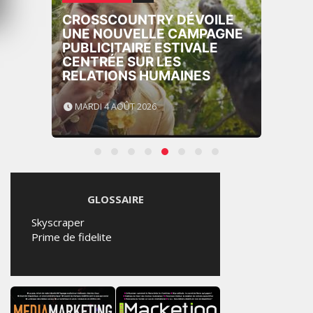
CROSSCOUNTRY DÉVOILE
UNE NOUVELLE CAMPAGNE
PUBLICITAIRE ESTIVALE
CENTRÉE SUR LES
RELATIONS HUMAINES
MARDI 4 AOÛT 2026
GLOSSAIRE
Skyscraper
Prime de fidelite