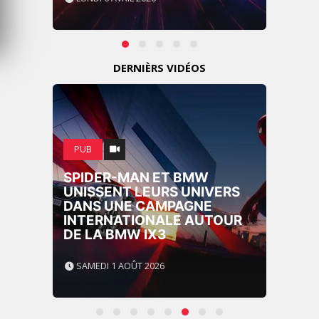
DERNIÈRS VIDÉOS
PUB
SPIDER-MAN ET BMW
UNISSENT LEURS UNIVERS
DANS UNE CAMPAGNE
INTERNATIONALE AUTOUR
DE LA BMW IX3
SAMEDI 1 AOÛT 2026