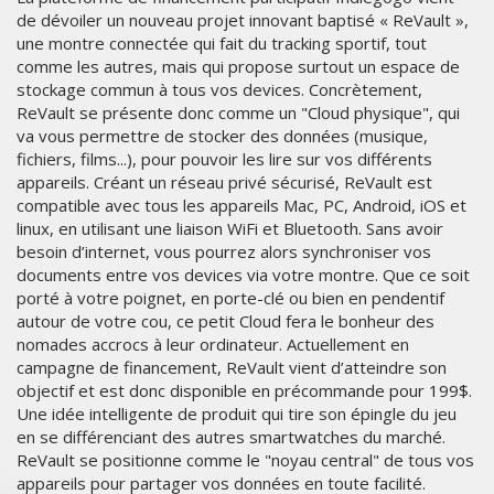
de dévoiler un nouveau projet innovant baptisé « ReVault »,
une montre connectée qui fait du tracking sportif, tout
comme les autres, mais qui propose surtout un espace de
stockage commun à tous vos devices. Concrètement,
ReVault se présente donc comme un "Cloud physique", qui
va vous permettre de stocker des données (musique,
fichiers, films...), pour pouvoir les lire sur vos différents
appareils. Créant un réseau privé sécurisé, ReVault est
compatible avec tous les appareils Mac, PC, Android, iOS et
linux, en utilisant une liaison WiFi et Bluetooth. Sans avoir
besoin d’internet, vous pourrez alors synchroniser vos
documents entre vos devices via votre montre. Que ce soit
porté à votre poignet, en porte-clé ou bien en pendentif
autour de votre cou, ce petit Cloud fera le bonheur des
nomades accrocs à leur ordinateur. Actuellement en
campagne de financement, ReVault vient d’atteindre son
objectif et est donc disponible en précommande pour 199$.
Une idée intelligente de produit qui tire son épingle du jeu
en se différenciant des autres smartwatches du marché.
GITEX
ReVault se positionne comme le "noyau central" de tous vos
AFRICA
appareils pour partager vos données en toute facilité.
MOROCCO