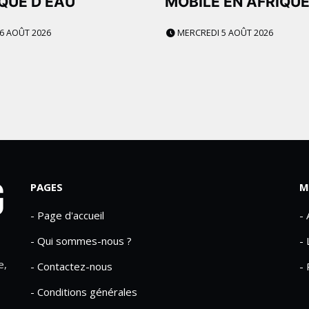
QUE D’EAU
MOBILE EN AFRIQU
 6 AOÛT 2026
MERCREDI 5 AOÛT 2026
PAGES
M
- Page d'accueil
-
- Qui sommes-nous ?
- 
e,
- Contactez-nous
- 
- Conditions générales