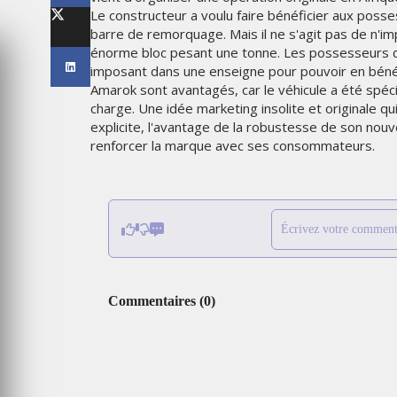
LES IMPÉRIALES WEEK 2026
Le constructeur a voulu faire bénéficier aux posse
SOUS THÈME "DABA OR NEV
barre de remorquage. Mais il ne s'agit pas de n'im
énorme bloc pesant une tonne. Les possesseurs de
6
MARDI 27 JANVIER 2026
imposant dans une enseigne pour pouvoir en béné
Amarok sont avantagés, car le véhicule a été spé
charge. Une idée marketing insolite et originale 
explicite, l'avantage de la robustesse de son nou
renforcer la marque avec ses consommateurs.
Écrivez votre comment
MARKETING
Commentaires
(
0
)
TAIRE : IKEA
 MADE FOR
EMIRATES CÉLÈBRE L’IDENTI
DES ÉMIRATS AVEC UNE LIV
ES
SPÉCIALE SUR SES AVIONS
EMBLÉMATIQUES