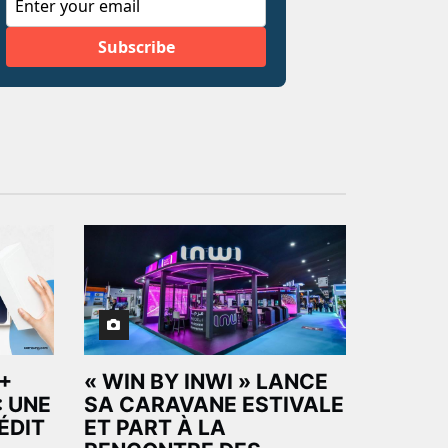
+
« WIN BY INWI » LANCE
: UNE
SA CARAVANE ESTIVALE
ÉDIT
ET PART À LA