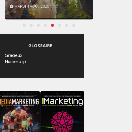
MARDI 4 AOÛT 2026
SAMED
GLOSSAIRE
Gracieux
Numero ip