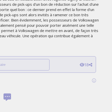
THE PARADIGM SHIFT –
sseurs de pick-ups d'un bon de réduction sur l'achat d'une
ER"
BUSINESS. PEOPLE. TECH
porte quel bon : ce dernier prend en effet la forme d'un
 pick-ups sont alors invités à ramener ce bon très
VENDREDI 10 JANVIER 2025
ficier. Bien évidemment, les possesseurs de Volkswagen
cialement pensé pour pouvoir porter aisément une telle
qui permet à Volkswagen de mettre en avant, de façon très
veau véhicule. Une opération qui contribue également à
18
aire
MARKETING
TÉ
NIKE STUDIO FLEECE : UNE
RÉE
NOUVELLE GÉNÉRATION DE
VÊTEMENTS DE SPORT PENSÉE
POUR LE QUOTIDIEN