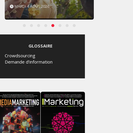
MARDI 4 AOÛT 2026
SAMED
GLOSSAIRE
Crowdsourcing
Demande d’information