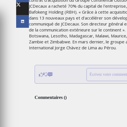
contrat d'acquisition du Groupe Continental Outdoor
LES IMPÉRIALES WEEK 2026
JCDecaux a racheté 70% du capital de l'entreprise,
SOUS THÈME "DABA OR NEV
Bafokeng Holding (RBH). « Grâce à cette acquisit
dans 13 nouveaux pays et d'accélérer son dévelop
6
MARDI 27 JANVIER 2026
communiqué de JCDecaux. Son directeur général en 
de la communication extérieure sur le continent ».
Botswana, Lesotho, Madagascar, Malawi, Maurice
Zambie et Zimbabwe. En mars dernier, le groupe a 
International Jorge Chàvez de Lima au Pérou.
Écrivez votre comment
MARKETING
Commentaires
(
)
TAIRE : IKEA
 MADE FOR
EMIRATES CÉLÈBRE L’IDENTI
DES ÉMIRATS AVEC UNE LIV
ES
SPÉCIALE SUR SES AVIONS
EMBLÉMATIQUES