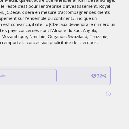
 Media, qui est autre que le leader africain de l'affichage.
THE PARADIGM SHIFT –
 le reste c'est pour l'entreprise d'investissement, Royal
ER"
BUSINESS. PEOPLE. TECH
ion, JCDecaux sera en mesure d'accompagner ses clients
pement sur l'ensemble du continent», indique un
VENDREDI 10 JANVIER 2025
est convaincu, il cite : « JCDecaux deviendra le numéro un
 Les pays concernés sont l'Afrique du Sud, Angola,
, Mozambique, Namibie, Ouganda, Swaziland, Tanzanie,
remporté la concession publicitaire de l'aéroport
32
aire
MARKETING
TÉ
NIKE STUDIO FLEECE : UNE
RÉE
NOUVELLE GÉNÉRATION DE
VÊTEMENTS DE SPORT PENSÉE
POUR LE QUOTIDIEN