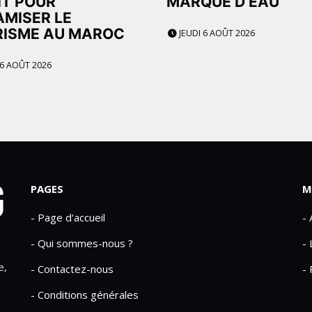
IT POUR
MARQUE D’EAU
MISER LE
RISME AU MAROC
JEUDI 6 AOÛT 2026
 6 AOÛT 2026
PAGES
M
- Page d'accueil
-
- Qui sommes-nous ?
- 
e,
- Contactez-nous
- 
- Conditions générales