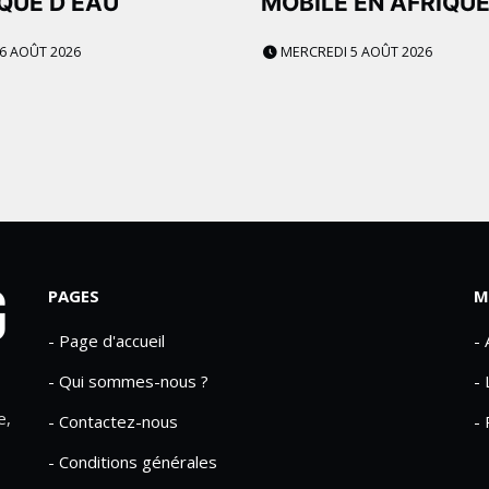
QUE D’EAU
MOBILE EN AFRIQU
 6 AOÛT 2026
MERCREDI 5 AOÛT 2026
PAGES
M
- Page d'accueil
-
- Qui sommes-nous ?
- 
e,
- Contactez-nous
- 
- Conditions générales