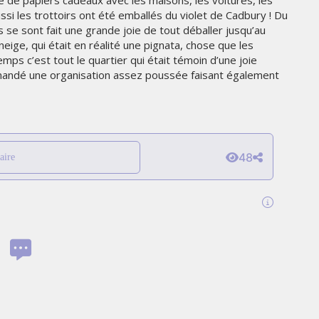
te de papiers cadeaux avec les maisons, les voitures, les
THE PARADIGM SHIFT –
si les trottoirs ont été emballés du violet de Cadbury ! Du
ER"
BUSINESS. PEOPLE. TECH
ls se sont fait une grande joie de tout déballer jusqu’au
ge, qui était en réalité une pignata, chose que les
VENDREDI 10 JANVIER 2025
temps c’est tout le quartier qui était témoin d’une joie
emandé une organisation assez poussée faisant également
48
aire
MARKETING
TÉ
NIKE STUDIO FLEECE : UNE
RÉE
NOUVELLE GÉNÉRATION DE
VÊTEMENTS DE SPORT PENSÉE
POUR LE QUOTIDIEN