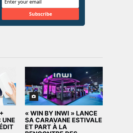
+
« WIN BY INWI » LANCE
: UNE
SA CARAVANE ESTIVALE
ÉDIT
ET PART À LA