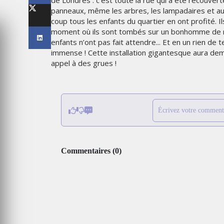
de Londres : c’est toute la rue qui a été recouver
LES IMPÉRIALES WEEK 2026
panneaux, même les arbres, les lampadaires et aus
SOUS THÈME "DABA OR NEV
coup tous les enfants du quartier en ont profité. I
moment où ils sont tombés sur un bonhomme de nei
6
MARDI 27 JANVIER 2026
enfants n’ont pas fait attendre... Et en un rien de 
immense ! Cette installation gigantesque aura d
appel à des grues !
Écrivez votre comment
Commentaires
(
0
)
MARKETING
TAIRE : IKEA
 MADE FOR
EMIRATES CÉLÈBRE L’IDENTI
DES ÉMIRATS AVEC UNE LIV
ES
SPÉCIALE SUR SES AVIONS
EMBLÉMATIQUES