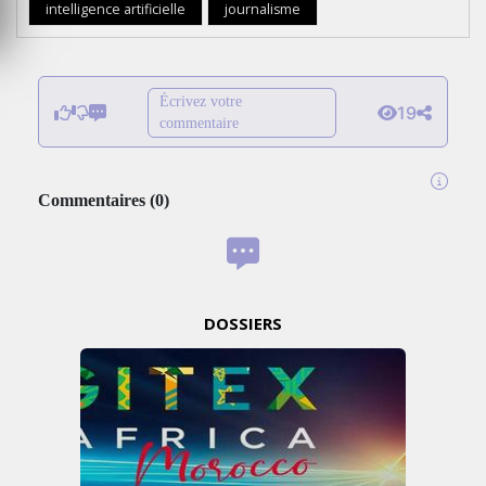
intelligence artificielle
journalisme
Écrivez votre
19
commentaire
Commentaires
(
0
)
DOSSIERS