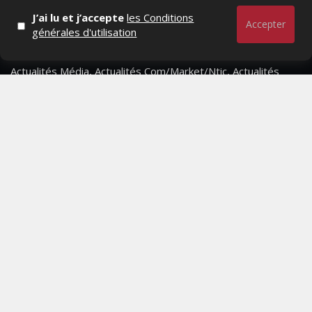
J’ai lu et j’accepte
les Conditions
Accepter
générales d'utilisation
Actualités Média, Actualités Com/Market/Ntic, Actualités
Distrib, Dossier, Interview, Stratégies, Communication,
Marques avenue, Relations presse, Créa, Baromètre,
People, Métier, Profil...
RESTER CONNECTÉ
PAGES
- Page d'accueil
- Qui sommes-nous ?
- Contactez-nous